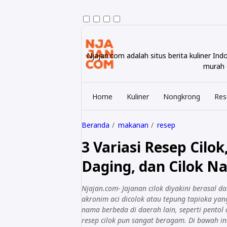
Njajan.com adalah situs berita kuliner I
murah e
Home
Kuliner
Nongkrong
Res
Beranda
makanan
resep
3 Variasi Resep Cilok
Daging, dan Cilok Na
Njajan.com- Jajanan cilok diyakini berasal d
akronim aci dicolok atau tepung tapioka yang
nama berbeda di daerah lain, seperti pentol
resep cilok pun sangat beragam. Di bawah in