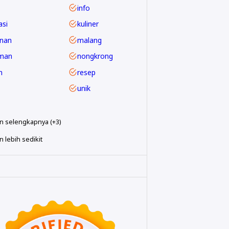
info
asi
kuliner
nan
malang
man
nongkrong
m
resep
unik
n selengkapnya (+3)
 lebih sedikit