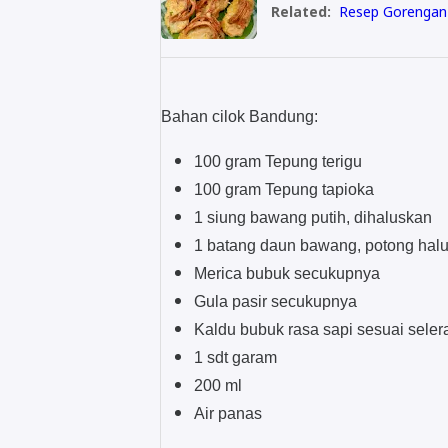
Related:
Resep Gorengan S
Bahan cilok Bandung:
100 gram Tepung terigu
100 gram Tepung tapioka
1 siung bawang putih, dihaluskan
1 batang daun bawang, potong hal
Merica bubuk secukupnya
Gula pasir secukupnya
Kaldu bubuk rasa sapi sesuai seler
1 sdt garam
200 ml
Air panas