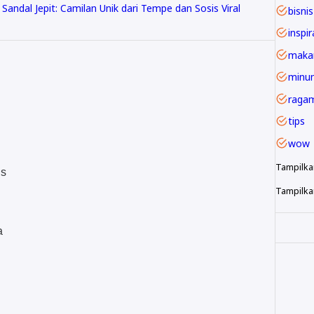
andal Jepit: Camilan Unik dari Tempe dan Sosis Viral
bisnis
inspir
maka
minu
raga
tips
wow
Tampilka
us
Tampilkan
a