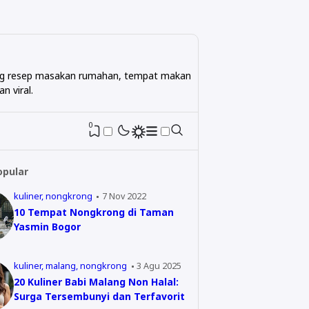
ntang resep masakan rumahan, tempat makan
n viral.
0
opular
kuliner
nongkrong
7 Nov 2022
10 Tempat Nongkrong di Taman
Yasmin Bogor
kuliner
malang
nongkrong
3 Agu 2025
20 Kuliner Babi Malang Non Halal:
Surga Tersembunyi dan Terfavorit