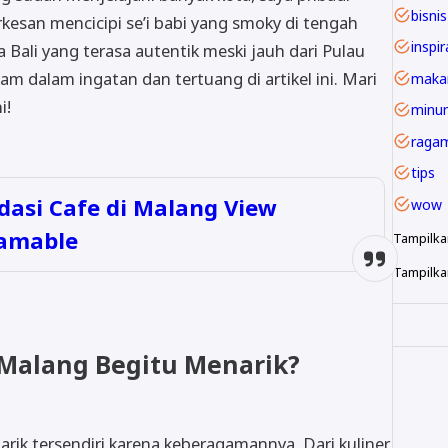
bisnis
esan mencicipi se’i babi yang smoky di tengah
inspir
a Bali yang terasa autentik meski jauh dari Pulau
 dalam ingatan dan tertuang di artikel ini. Mari
maka
i!
minu
raga
tips
asi Cafe di Malang View
wow
ramable
Tampilka
Tampilkan
Malang Begitu Menarik?
arik tersendiri karena keberagamannya. Dari kuliner