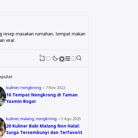
ntang resep masakan rumahan, tempat makan
n viral.
0
opular
kuliner
nongkrong
7 Nov 2022
10 Tempat Nongkrong di Taman
Yasmin Bogor
kuliner
malang
nongkrong
3 Agu 2025
20 Kuliner Babi Malang Non Halal:
Surga Tersembunyi dan Terfavorit