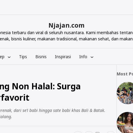
Njajan.com
ndonesia terbaru dan viral di seluruh nusantara. Kami membahas te
nak, bisnis kuliner, makanan tradisional, makanan sehat, dan makana
ep
Tips
Bisnis
Inspirasi
Info
Most P
ng Non Halal: Surga
favorit
nak, dari se’i babi hingga sate babi khas Bali & Batak.
Malang.