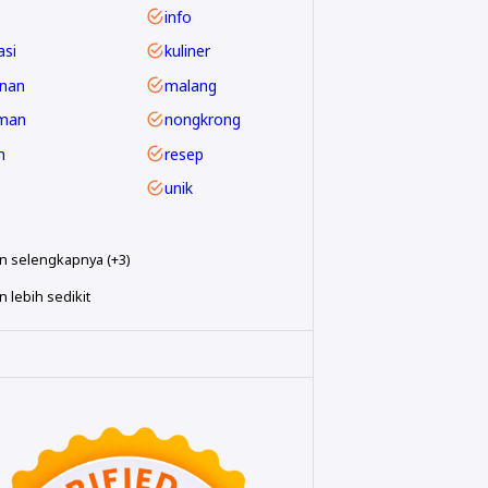
info
asi
kuliner
nan
malang
man
nongkrong
m
resep
unik
n selengkapnya (+3)
 lebih sedikit