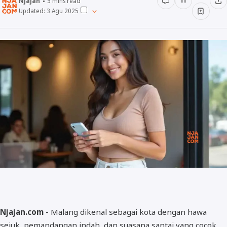
Njajan
5
mins read
Updated:
3 Agu 2025
Minuman
Info
Unik
Wow
Njajan Network
Njajan.com
- Malang dikenal sebagai kota dengan hawa
sejuk, pemandangan indah, dan suasana santai yang cocok