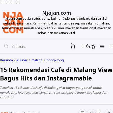
Njajan.com
Njajan.com adalah situs berita kuliner Indonesia terbaru dan viral di
seluruh nusantara. Kami membahas tentang resep masakan rumahan,
tempat makan murah enak, bisnis kuliner, makanan tradisional, makanan
sehat, dan makanan viral.
0
Beranda
kuliner
malang
nongkrong
15 Rekomendasi Cafe di Malang View
Bagus Hits dan Instagramable
Temukan 15 rekomendasi cafe di Malang view bagus yang cocok untuk
nongkrong, foto-foto, atau work from cafe. Lengkap dengan info lokasi dan
suasana!
Resep
Makanan