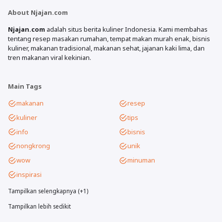
About Njajan.com
Njajan.com
adalah situs berita kuliner Indonesia. Kami membahas
tentang resep masakan rumahan, tempat makan murah enak, bisnis
kuliner, makanan tradisional, makanan sehat, jajanan kaki lima, dan
tren makanan viral kekinian.
Main Tags
makanan
resep
kuliner
tips
info
bisnis
nongkrong
unik
wow
minuman
inspirasi
Tampilkan selengkapnya (+1)
Tampilkan lebih sedikit