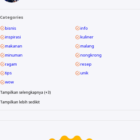
Categories
bisnis
info
inspirasi
kuliner
makanan
malang
minuman
nongkrong
ragam
resep
tips
unik
wow
Tampilkan selengkapnya (+3)
Tampilkan lebih sedikit