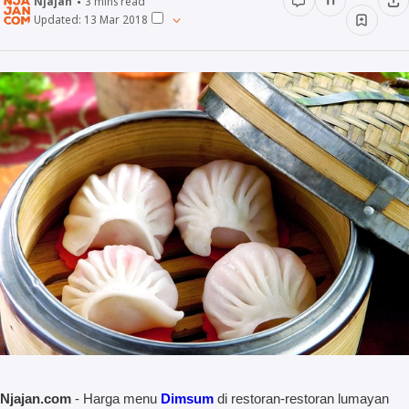
Njajan
3
mins read
Updated:
13 Mar 2018
Minuman
Info
Unik
Wow
Njajan Network
Njajan.com
- Harga menu
Dimsum
di restoran-restoran lumayan