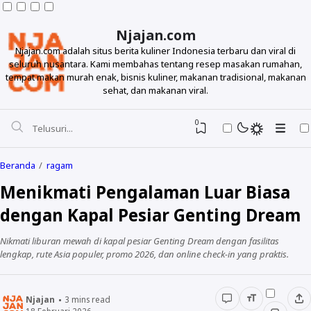
Njajan.com
Njajan.com adalah situs berita kuliner Indonesia terbaru dan viral di
seluruh nusantara. Kami membahas tentang resep masakan rumahan,
tempat makan murah enak, bisnis kuliner, makanan tradisional, makanan
sehat, dan makanan viral.
0
Beranda
ragam
Menikmati Pengalaman Luar Biasa
dengan Kapal Pesiar Genting Dream
Nikmati liburan mewah di kapal pesiar Genting Dream dengan fasilitas
lengkap, rute Asia populer, promo 2026, dan online check-in yang praktis.
Resep
Njajan
3
mins read
Makanan