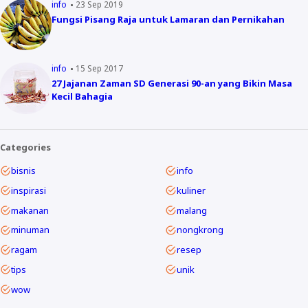
info
23 Sep 2019
Fungsi Pisang Raja untuk Lamaran dan Pernikahan
info
15 Sep 2017
27 Jajanan Zaman SD Generasi 90-an yang Bikin Masa
Kecil Bahagia
Categories
bisnis
info
inspirasi
kuliner
makanan
malang
minuman
nongkrong
ragam
resep
tips
unik
wow