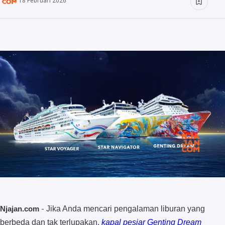
18 Februari 2026
Minuman
Info
Unik
Wow
Njajan Network
-
Njajan.com
Jika Anda mencari pengalaman liburan yang
berbeda dan tak terlupakan,
kapal pesiar Genting Dream