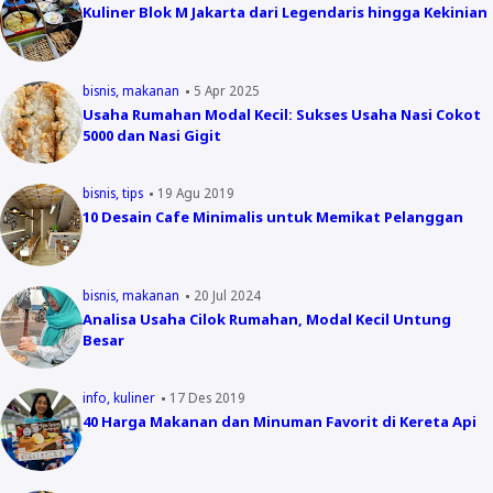
Kuliner Blok M Jakarta dari Legendaris hingga Kekinian
bisnis
makanan
5 Apr 2025
Usaha Rumahan Modal Kecil: Sukses Usaha Nasi Cokot
5000 dan Nasi Gigit
bisnis
tips
19 Agu 2019
10 Desain Cafe Minimalis untuk Memikat Pelanggan
bisnis
makanan
20 Jul 2024
Analisa Usaha Cilok Rumahan, Modal Kecil Untung
Besar
info
kuliner
17 Des 2019
40 Harga Makanan dan Minuman Favorit di Kereta Api