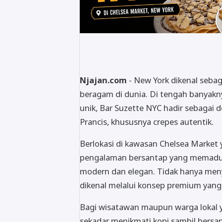
Njajan.com
- New York dikenal sebaga
beragam di dunia. Di tengah banyak
unik, Bar Suzette NYC hadir sebagai 
Prancis, khususnya crepes autentik.
Berlokasi di kawasan Chelsea Market 
pengalaman bersantap yang memaduka
modern dan elegan. Tidak hanya menya
dikenal melalui konsep premium yang
Bagi wisatawan maupun warga lokal y
sekadar menikmati kopi sambil bersant