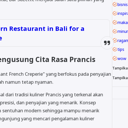
bisnis
inspir
maka
rn Restaurant in Bali for a
minu
e
raga
tips
ngusung Cita Rasa Prancis
wow
Tampilka
nt French Creperie" yang berfokus pada penyajian
Tampilkan
ah namun tetap nyaman.
al dari tradisi kuliner Prancis yang terkenal akan
presisi, dan penyajian yang menarik. Konsep
n sentuhan modern sehingga mampu menarik
ngunjung yang mencari pengalaman kuliner