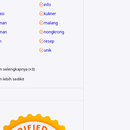
info
asi
kuliner
nan
malang
man
nongkrong
m
resep
unik
n selengkapnya (+3)
 lebih sedikit