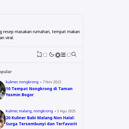
ntang resep masakan rumahan, tempat makan
n viral.
0
opular
kuliner
nongkrong
7 Nov 2022
10 Tempat Nongkrong di Taman
Yasmin Bogor
kuliner
malang
nongkrong
3 Agu 2025
20 Kuliner Babi Malang Non Halal:
Surga Tersembunyi dan Terfavorit