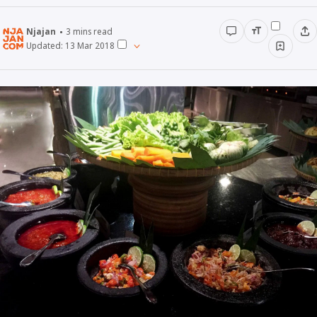
Minuman
Njajan
3
mins read
Updated:
13 Mar 2018
Info
Unik
Wow
Njajan Network