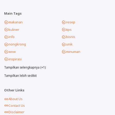
Main Tags
makanan
resep
kuliner
tips
info
bisnis
nongkrong
unik
wow
minuman
inspirasi
Tampilkan selengkapnya (+1)
Tampilkan lebih sedikit
Other Links
About Us
Contact Us
Disclaimer