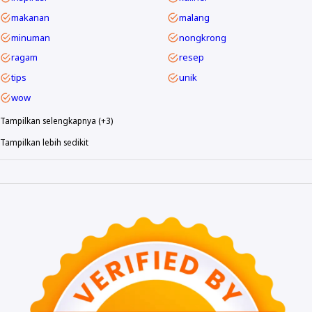
makanan
malang
minuman
nongkrong
ragam
resep
tips
unik
wow
Tampilkan selengkapnya (+3)
Tampilkan lebih sedikit