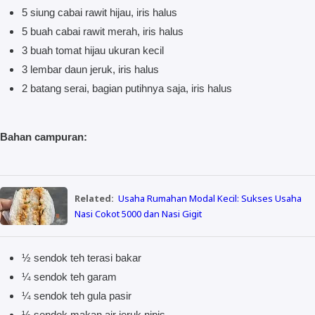
5 siung cabai rawit hijau, iris halus
5 buah cabai rawit merah, iris halus
3 buah tomat hijau ukuran kecil
3 lembar daun jeruk, iris halus
2 batang serai, bagian putihnya saja, iris halus
Bahan campuran:
Related:
Usaha Rumahan Modal Kecil: Sukses Usaha
Nasi Cokot 5000 dan Nasi Gigit
½ sendok teh terasi bakar
¼ sendok teh garam
¼ sendok teh gula pasir
½ sendok makan air jeruk nipis