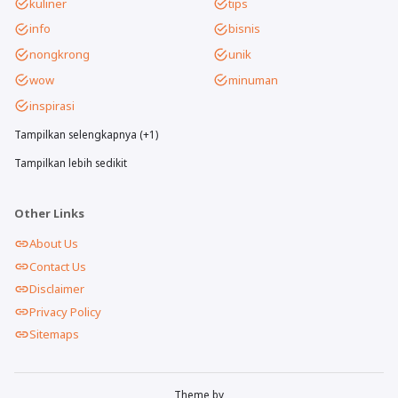
kuliner
tips
info
bisnis
nongkrong
unik
wow
minuman
inspirasi
Tampilkan selengkapnya (+1)
Tampilkan lebih sedikit
Other Links
About Us
Contact Us
Disclaimer
Privacy Policy
Sitemaps
Theme by