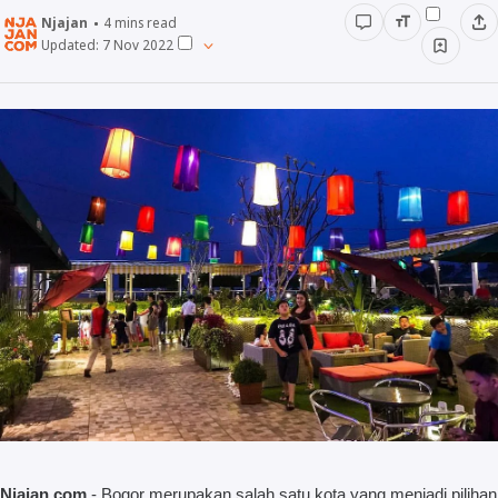
Njajan
4
mins read
Minuman
Updated:
7 Nov 2022
Info
Unik
Wow
Njajan Network
Njajan.com
- Bogor merupakan salah satu kota yang menjadi pilihan