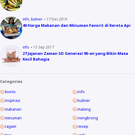
info
kuliner
17 Des 2019
40 Harga Makanan dan Minuman Favorit di Kereta Api
info
15 Sep 2017
27 Jajanan Zaman SD Generasi 90-an yang Bikin Masa
Kecil Bahagia
Categories
bisnis
info
inspirasi
kuliner
makanan
malang
minuman
nongkrong
ragam
resep