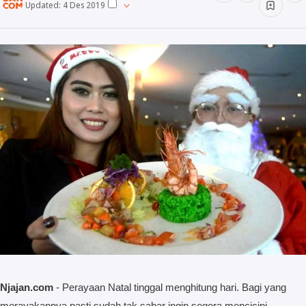
Updated:
4 Des 2019
Minuman
Info
Unik
Wow
Njajan Network
Njajan.com
- Perayaan Natal tinggal menghitung hari. Bagi yang
merayakannya pasti sudah tak sabar ingin segera mencicipi