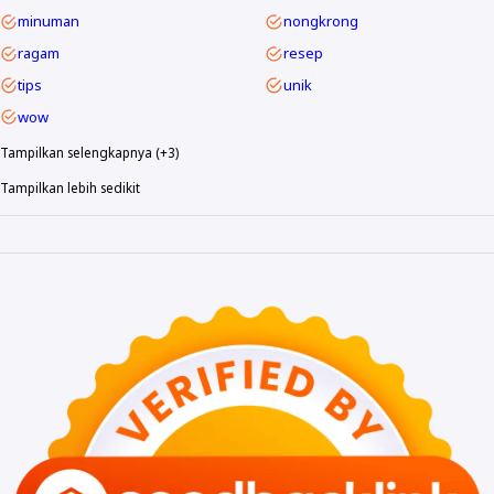
minuman
nongkrong
ragam
resep
tips
unik
wow
Tampilkan selengkapnya (+3)
Tampilkan lebih sedikit