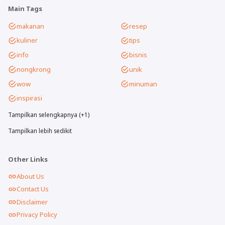
Main Tags
makanan
resep
kuliner
tips
info
bisnis
nongkrong
unik
wow
minuman
inspirasi
Tampilkan selengkapnya (+1)
Tampilkan lebih sedikit
Other Links
About Us
Contact Us
Disclaimer
Privacy Policy