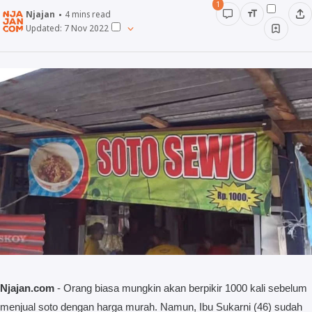
1
Njajan
4
mins read
Minuman
Updated:
7 Nov 2022
Info
Unik
Wow
Njajan Network
Njajan.com
- Orang biasa mungkin akan berpikir 1000 kali sebelum
menjual soto dengan harga murah. Namun, Ibu Sukarni (46) sudah