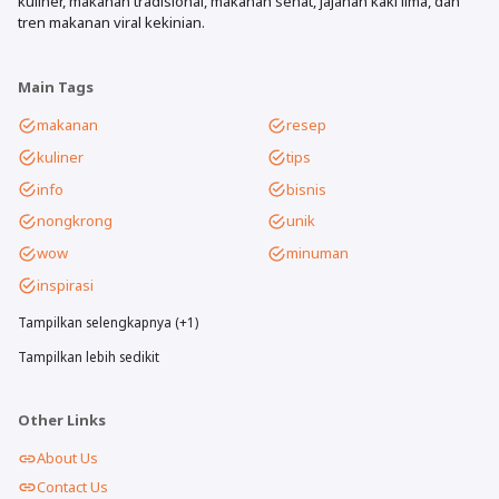
kuliner, makanan tradisional, makanan sehat, jajanan kaki lima, dan
tren makanan viral kekinian.
Main Tags
makanan
resep
kuliner
tips
info
bisnis
nongkrong
unik
wow
minuman
inspirasi
Tampilkan selengkapnya (+1)
Tampilkan lebih sedikit
Other Links
About Us
Contact Us