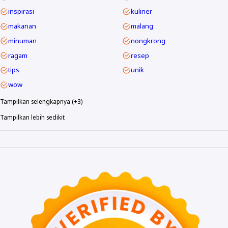
inspirasi
kuliner
makanan
malang
minuman
nongkrong
ragam
resep
tips
unik
wow
Tampilkan selengkapnya (+3)
Tampilkan lebih sedikit