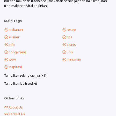
kuliner, makanan tradisional, makanan sehat, jajanan kaki lima, dan
tren makanan viral kekinian.
Main Tags
makanan
resep
kuliner
tips
info
bisnis
nongkrong
unik
wow
minuman
inspirasi
Tampilkan selengkapnya (+1)
Tampilkan lebih sedikit
Other Links
About Us
Contact Us