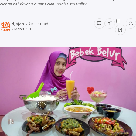
olahan bebek yang dirintis oleh Indah Citra Halley.
Minuman
Njajan
4
mins read
7 Maret 2018
Info
Unik
Wow
Njajan Network