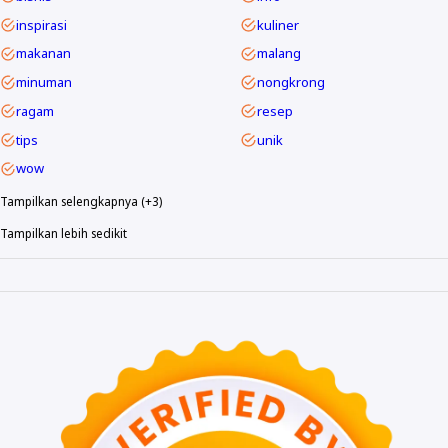
inspirasi
kuliner
makanan
malang
minuman
nongkrong
ragam
resep
tips
unik
wow
Tampilkan selengkapnya (+3)
Tampilkan lebih sedikit