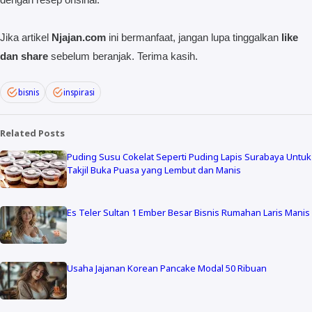
Jika artikel
Njajan.com
ini bermanfaat, jangan lupa tinggalkan
like
dan share
sebelum beranjak. Terima kasih.
bisnis
inspirasi
Related Posts
Puding Susu Cokelat Seperti Puding Lapis Surabaya Untuk
Takjil Buka Puasa yang Lembut dan Manis
Es Teler Sultan 1 Ember Besar Bisnis Rumahan Laris Manis
Usaha Jajanan Korean Pancake Modal 50 Ribuan